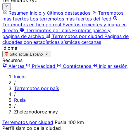
Terremotos xyz
Resumen
Inicio y últimos destacados
Terremotos
más fuertes
Los terremotos más fuertes del feed
Terremotos en tiempo real
Eventos recientes y mapa en
directo
Terremotos por país
Explorar países y
páginas de archivo
Terremotos por ciudad
Páginas de
ciudades con estadísticas sísmicas cercanas
Idioma
Sitio actual
Español
Recursos
Alertas
Privacidad
Contáctenos
Iniciar sesión
Inicio
/
Terremotos por país
/
Rusia
/
Zheleznodorozhnyy
Terremotos por ciudad
Rusia
100 km
Perfil sísmico de la ciudad