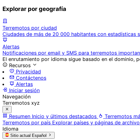
Explorar por geografía
Terremotos por ciudad
Ciudades de más de 20 000 habitantes con estadísticas s
Alertas
Notificaciones por email y SMS para terremotos importan
El enrutamiento por idioma sigue basado en el dominio, po
Recursos
Privacidad
Contáctenos
Alertas
Iniciar sesión
Navegación
Terremotos xyz
Resumen
Inicio y últimos destacados
Terremotos má
Terremotos por país
Explorar países y páginas de archivo
Idioma
Sitio actual
Español