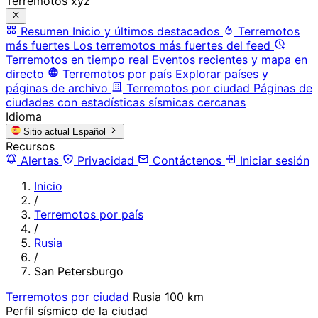
Terremotos xyz
Resumen
Inicio y últimos destacados
Terremotos
más fuertes
Los terremotos más fuertes del feed
Terremotos en tiempo real
Eventos recientes y mapa en
directo
Terremotos por país
Explorar países y
páginas de archivo
Terremotos por ciudad
Páginas de
ciudades con estadísticas sísmicas cercanas
Idioma
Sitio actual
Español
Recursos
Alertas
Privacidad
Contáctenos
Iniciar sesión
Inicio
/
Terremotos por país
/
Rusia
/
San Petersburgo
Terremotos por ciudad
Rusia
100 km
Perfil sísmico de la ciudad