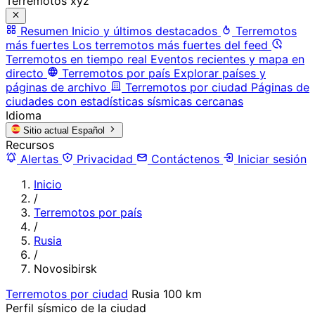
Terremotos xyz
Resumen
Inicio y últimos destacados
Terremotos
más fuertes
Los terremotos más fuertes del feed
Terremotos en tiempo real
Eventos recientes y mapa en
directo
Terremotos por país
Explorar países y
páginas de archivo
Terremotos por ciudad
Páginas de
ciudades con estadísticas sísmicas cercanas
Idioma
Sitio actual
Español
Recursos
Alertas
Privacidad
Contáctenos
Iniciar sesión
Inicio
/
Terremotos por país
/
Rusia
/
Novosibirsk
Terremotos por ciudad
Rusia
100 km
Perfil sísmico de la ciudad