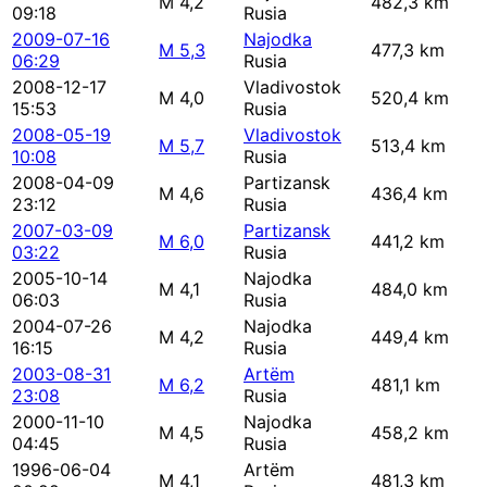
M 4,2
482,3 km
09:18
Rusia
2009-07-16
Najodka
M 5,3
477,3 km
06:29
Rusia
2008-12-17
Vladivostok
M 4,0
520,4 km
15:53
Rusia
2008-05-19
Vladivostok
M 5,7
513,4 km
10:08
Rusia
2008-04-09
Partizansk
M 4,6
436,4 km
23:12
Rusia
2007-03-09
Partizansk
M 6,0
441,2 km
03:22
Rusia
2005-10-14
Najodka
M 4,1
484,0 km
06:03
Rusia
2004-07-26
Najodka
M 4,2
449,4 km
16:15
Rusia
2003-08-31
Artëm
M 6,2
481,1 km
23:08
Rusia
2000-11-10
Najodka
M 4,5
458,2 km
04:45
Rusia
1996-06-04
Artëm
M 4,1
481,3 km