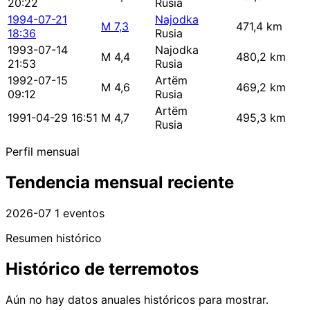
20:22
Rusia
1994-07-21
Najodka
M 7,3
471,4 km
18:36
Rusia
1993-07-14
Najodka
M 4,4
480,2 km
21:53
Rusia
1992-07-15
Artëm
M 4,6
469,2 km
09:12
Rusia
Artëm
1991-04-29 16:51
M 4,7
495,3 km
Rusia
Perfil mensual
Tendencia mensual reciente
2026-07
1 eventos
Resumen histórico
Histórico de terremotos
Aún no hay datos anuales históricos para mostrar.