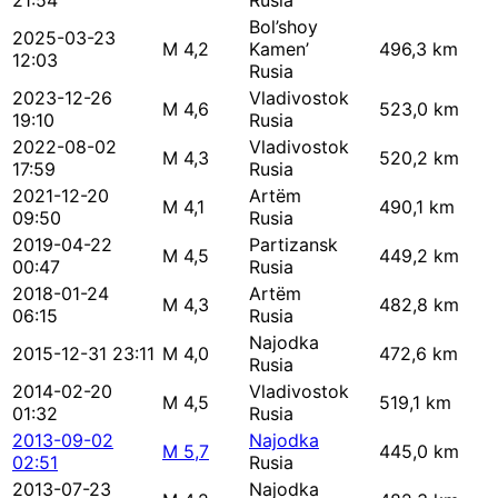
21:54
Rusia
Bol’shoy
2025-03-23
M 4,2
Kamen’
496,3 km
12:03
Rusia
2023-12-26
Vladivostok
M 4,6
523,0 km
19:10
Rusia
2022-08-02
Vladivostok
M 4,3
520,2 km
17:59
Rusia
2021-12-20
Artëm
M 4,1
490,1 km
09:50
Rusia
2019-04-22
Partizansk
M 4,5
449,2 km
00:47
Rusia
2018-01-24
Artëm
M 4,3
482,8 km
06:15
Rusia
Najodka
2015-12-31 23:11
M 4,0
472,6 km
Rusia
2014-02-20
Vladivostok
M 4,5
519,1 km
01:32
Rusia
2013-09-02
Najodka
M 5,7
445,0 km
02:51
Rusia
2013-07-23
Najodka