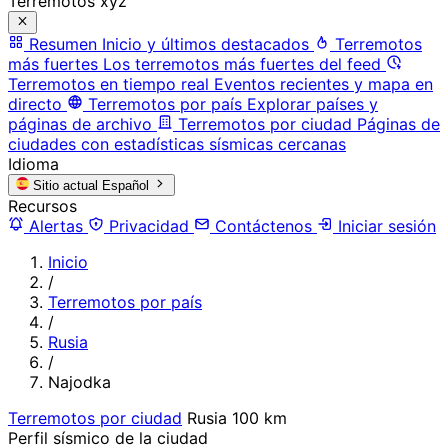
Terremotos xyz
Resumen
Inicio y últimos destacados
Terremotos
más fuertes
Los terremotos más fuertes del feed
Terremotos en tiempo real
Eventos recientes y mapa en
directo
Terremotos por país
Explorar países y
páginas de archivo
Terremotos por ciudad
Páginas de
ciudades con estadísticas sísmicas cercanas
Idioma
Sitio actual
Español
Recursos
Alertas
Privacidad
Contáctenos
Iniciar sesión
Inicio
/
Terremotos por país
/
Rusia
/
Najodka
Terremotos por ciudad
Rusia
100 km
Perfil sísmico de la ciudad