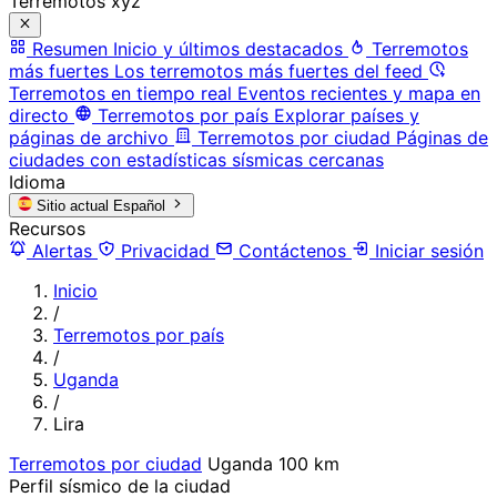
Terremotos xyz
Resumen
Inicio y últimos destacados
Terremotos
más fuertes
Los terremotos más fuertes del feed
Terremotos en tiempo real
Eventos recientes y mapa en
directo
Terremotos por país
Explorar países y
páginas de archivo
Terremotos por ciudad
Páginas de
ciudades con estadísticas sísmicas cercanas
Idioma
Sitio actual
Español
Recursos
Alertas
Privacidad
Contáctenos
Iniciar sesión
Inicio
/
Terremotos por país
/
Uganda
/
Lira
Terremotos por ciudad
Uganda
100 km
Perfil sísmico de la ciudad