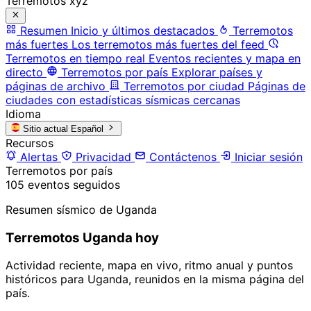
Terremotos xyz
Resumen
Inicio y últimos destacados
Terremotos
más fuertes
Los terremotos más fuertes del feed
Terremotos en tiempo real
Eventos recientes y mapa en
directo
Terremotos por país
Explorar países y
páginas de archivo
Terremotos por ciudad
Páginas de
ciudades con estadísticas sísmicas cercanas
Idioma
Sitio actual
Español
Recursos
Alertas
Privacidad
Contáctenos
Iniciar sesión
Terremotos por país
105 eventos seguidos
Resumen sísmico de Uganda
Terremotos Uganda hoy
Actividad reciente, mapa en vivo, ritmo anual y puntos
históricos para Uganda, reunidos en la misma página del
país.