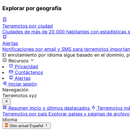
Explorar por geografía
Terremotos por ciudad
Ciudades de más de 20 000 habitantes con estadísticas s
Alertas
Notificaciones por email y SMS para terremotos importan
El enrutamiento por idioma sigue basado en el dominio, po
Recursos
Privacidad
Contáctenos
Alertas
Iniciar sesión
Navegación
Terremotos xyz
Resumen
Inicio y últimos destacados
Terremotos má
Terremotos por país
Explorar países y páginas de archivo
Idioma
Sitio actual
Español