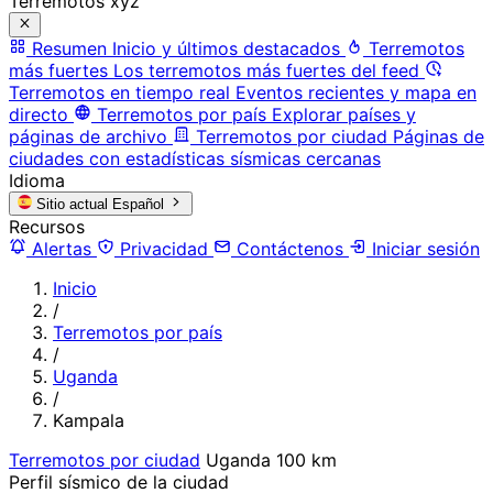
Terremotos xyz
Resumen
Inicio y últimos destacados
Terremotos
más fuertes
Los terremotos más fuertes del feed
Terremotos en tiempo real
Eventos recientes y mapa en
directo
Terremotos por país
Explorar países y
páginas de archivo
Terremotos por ciudad
Páginas de
ciudades con estadísticas sísmicas cercanas
Idioma
Sitio actual
Español
Recursos
Alertas
Privacidad
Contáctenos
Iniciar sesión
Inicio
/
Terremotos por país
/
Uganda
/
Kampala
Terremotos por ciudad
Uganda
100 km
Perfil sísmico de la ciudad