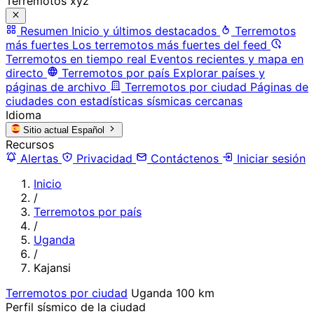
Terremotos xyz
Resumen
Inicio y últimos destacados
Terremotos
más fuertes
Los terremotos más fuertes del feed
Terremotos en tiempo real
Eventos recientes y mapa en
directo
Terremotos por país
Explorar países y
páginas de archivo
Terremotos por ciudad
Páginas de
ciudades con estadísticas sísmicas cercanas
Idioma
Sitio actual
Español
Recursos
Alertas
Privacidad
Contáctenos
Iniciar sesión
Inicio
/
Terremotos por país
/
Uganda
/
Kajansi
Terremotos por ciudad
Uganda
100 km
Perfil sísmico de la ciudad