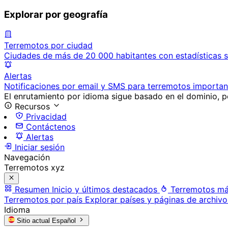
Explorar por geografía
Terremotos por ciudad
Ciudades de más de 20 000 habitantes con estadísticas s
Alertas
Notificaciones por email y SMS para terremotos importan
El enrutamiento por idioma sigue basado en el dominio, po
Recursos
Privacidad
Contáctenos
Alertas
Iniciar sesión
Navegación
Terremotos xyz
Resumen
Inicio y últimos destacados
Terremotos má
Terremotos por país
Explorar países y páginas de archivo
Idioma
Sitio actual
Español