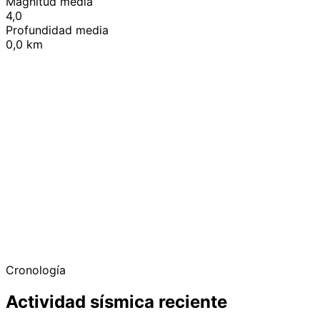
Magnitud media
4,0
Profundidad media
0,0 km
+
−
Cronología
Actividad sísmica reciente