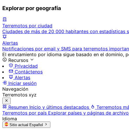
Explorar por geografía
Terremotos por ciudad
Ciudades de más de 20 000 habitantes con estadísticas s
Alertas
Notificaciones por email y SMS para terremotos importan
El enrutamiento por idioma sigue basado en el dominio, po
Recursos
Privacidad
Contáctenos
Alertas
Iniciar sesión
Navegación
Terremotos xyz
Resumen
Inicio y últimos destacados
Terremotos má
Terremotos por país
Explorar países y páginas de archivo
Idioma
Sitio actual
Español