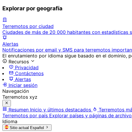
Explorar por geografía
Terremotos por ciudad
Ciudades de más de 20 000 habitantes con estadísticas s
Alertas
Notificaciones por email y SMS para terremotos importan
El enrutamiento por idioma sigue basado en el dominio, po
Recursos
Privacidad
Contáctenos
Alertas
Iniciar sesión
Navegación
Terremotos xyz
Resumen
Inicio y últimos destacados
Terremotos má
Terremotos por país
Explorar países y páginas de archivo
Idioma
Sitio actual
Español