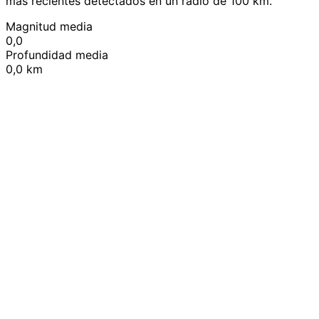
más recientes detectados en un radio de 100 km.
Magnitud media
0,0
Profundidad media
0,0 km
Leaflet
|
© OpenStreetMap contributors
+
−