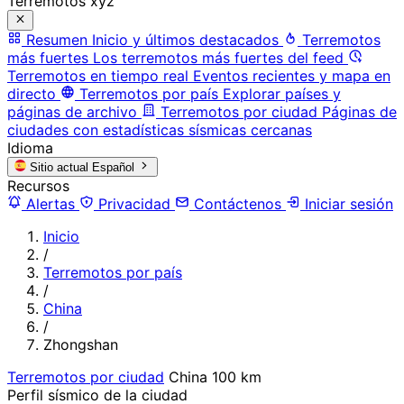
Terremotos xyz
Resumen
Inicio y últimos destacados
Terremotos
más fuertes
Los terremotos más fuertes del feed
Terremotos en tiempo real
Eventos recientes y mapa en
directo
Terremotos por país
Explorar países y
páginas de archivo
Terremotos por ciudad
Páginas de
ciudades con estadísticas sísmicas cercanas
Idioma
Sitio actual
Español
Recursos
Alertas
Privacidad
Contáctenos
Iniciar sesión
Inicio
/
Terremotos por país
/
China
/
Zhongshan
Terremotos por ciudad
China
100 km
Perfil sísmico de la ciudad