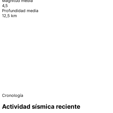
Magnitud media
4,5
Profundidad media
12,5 km
+
−
Cronología
Actividad sísmica reciente