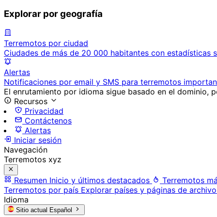
Explorar por geografía
Terremotos por ciudad
Ciudades de más de 20 000 habitantes con estadísticas s
Alertas
Notificaciones por email y SMS para terremotos importan
El enrutamiento por idioma sigue basado en el dominio, po
Recursos
Privacidad
Contáctenos
Alertas
Iniciar sesión
Navegación
Terremotos xyz
Resumen
Inicio y últimos destacados
Terremotos má
Terremotos por país
Explorar países y páginas de archivo
Idioma
Sitio actual
Español