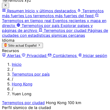
Terremotos xyz
Resumen
Inicio y últimos destacados
Terremotos
más fuertes
Los terremotos más fuertes del feed
Terremotos en tiempo real
Eventos recientes y mapa en
directo
Terremotos por país
Explorar países y
páginas de archivo
Terremotos por ciudad
Páginas de
ciudades con estadísticas sísmicas cercanas
Idioma
Sitio actual
Español
Recursos
Alertas
Privacidad
Contáctenos
Iniciar sesión
Inicio
/
Terremotos por país
/
Hong Kong
/
Yuen Long
Terremotos por ciudad
Hong Kong
100 km
Perfil sísmico de la ciudad