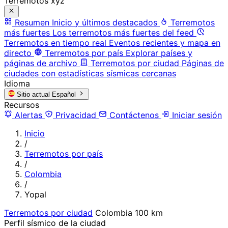
Terremotos xyz
Resumen
Inicio y últimos destacados
Terremotos
más fuertes
Los terremotos más fuertes del feed
Terremotos en tiempo real
Eventos recientes y mapa en
directo
Terremotos por país
Explorar países y
páginas de archivo
Terremotos por ciudad
Páginas de
ciudades con estadísticas sísmicas cercanas
Idioma
Sitio actual
Español
Recursos
Alertas
Privacidad
Contáctenos
Iniciar sesión
Inicio
/
Terremotos por país
/
Colombia
/
Yopal
Terremotos por ciudad
Colombia
100 km
Perfil sísmico de la ciudad