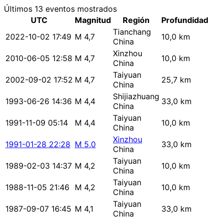
Últimos 13 eventos mostrados
UTC
Magnitud
Región
Profundidad
Tianchang
2022-10-02 17:49
M 4,7
10,0 km
China
Xinzhou
2010-06-05 12:58
M 4,7
10,0 km
China
Taiyuan
2002-09-02 17:52
M 4,7
25,7 km
China
Shijiazhuang
1993-06-26 14:36
M 4,4
33,0 km
China
Taiyuan
1991-11-09 05:14
M 4,4
10,0 km
China
Xinzhou
1991-01-28 22:28
M 5,0
33,0 km
China
Taiyuan
1989-02-03 14:37
M 4,2
10,0 km
China
Taiyuan
1988-11-05 21:46
M 4,2
10,0 km
China
Taiyuan
1987-09-07 16:45
M 4,1
33,0 km
China