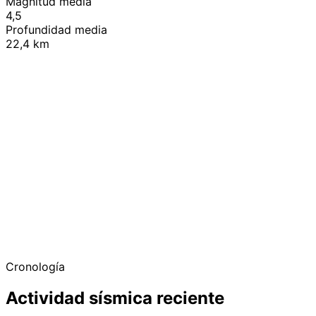
Magnitud media
4,5
Profundidad media
22,4 km
+
−
Cronología
Actividad sísmica reciente