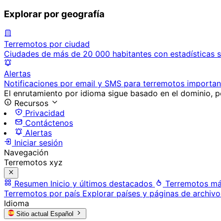
Explorar por geografía
Terremotos por ciudad
Ciudades de más de 20 000 habitantes con estadísticas s
Alertas
Notificaciones por email y SMS para terremotos importan
El enrutamiento por idioma sigue basado en el dominio, po
Recursos
Privacidad
Contáctenos
Alertas
Iniciar sesión
Navegación
Terremotos xyz
Resumen
Inicio y últimos destacados
Terremotos má
Terremotos por país
Explorar países y páginas de archivo
Idioma
Sitio actual
Español