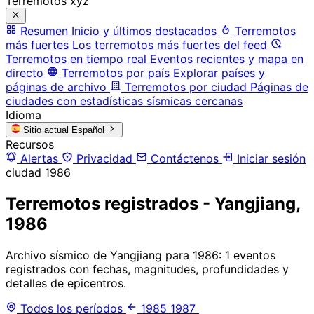
Terremotos xyz
Resumen
Inicio y últimos destacados
Terremotos
más fuertes
Los terremotos más fuertes del feed
Terremotos en tiempo real
Eventos recientes y mapa en
directo
Terremotos por país
Explorar países y
páginas de archivo
Terremotos por ciudad
Páginas de
ciudades con estadísticas sísmicas cercanas
Idioma
Sitio actual
Español
Recursos
Alertas
Privacidad
Contáctenos
Iniciar sesión
ciudad
1986
Terremotos registrados - Yangjiang,
1986
Archivo sísmico de Yangjiang para 1986: 1 eventos
registrados con fechas, magnitudes, profundidades y
detalles de epicentros.
Todos los períodos
1985
1987