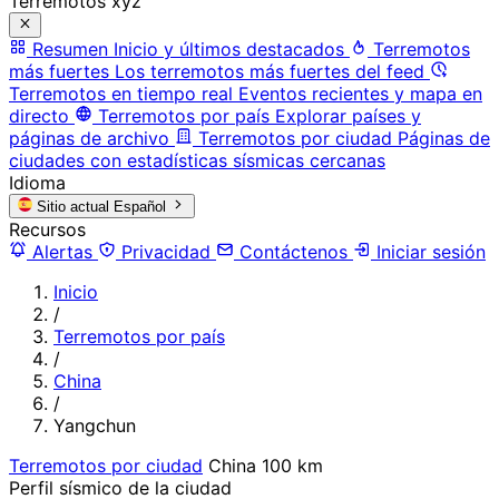
Terremotos xyz
Resumen
Inicio y últimos destacados
Terremotos
más fuertes
Los terremotos más fuertes del feed
Terremotos en tiempo real
Eventos recientes y mapa en
directo
Terremotos por país
Explorar países y
páginas de archivo
Terremotos por ciudad
Páginas de
ciudades con estadísticas sísmicas cercanas
Idioma
Sitio actual
Español
Recursos
Alertas
Privacidad
Contáctenos
Iniciar sesión
Inicio
/
Terremotos por país
/
China
/
Yangchun
Terremotos por ciudad
China
100 km
Perfil sísmico de la ciudad