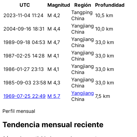
UTC
Magnitud
Región
Profundidad
Tangping
2023-11-04 11:24
M 4,2
10,5 km
China
Yangjiang
2004-09-16 18:31
M 4,4
10,0 km
China
Yangjiang
1989-09-18 04:53
M 4,7
33,0 km
China
Yangjiang
1987-02-25 14:28
M 4,1
33,0 km
China
Yangjiang
1986-01-27 23:13
M 4,1
33,0 km
China
Yangjiang
1985-09-03 23:58
M 4,3
33,0 km
China
Yangjiang
1969-07-25 22:49
M 5,7
7,5 km
China
Perfil mensual
Tendencia mensual reciente