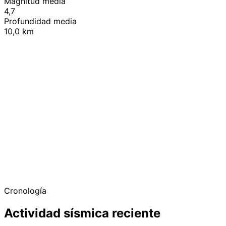
Magnitud media
4,7
Profundidad media
10,0 km
+
−
Cronología
Actividad sísmica reciente