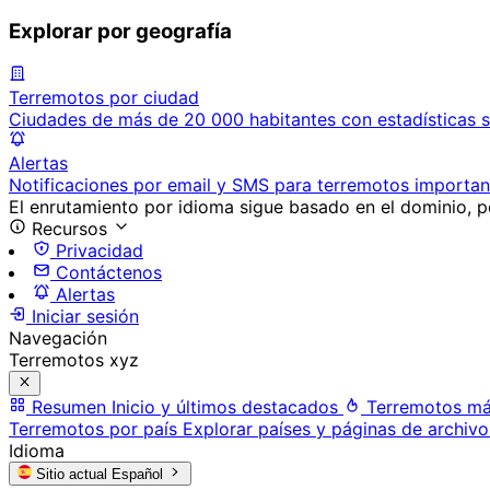
Explorar por geografía
Terremotos por ciudad
Ciudades de más de 20 000 habitantes con estadísticas s
Alertas
Notificaciones por email y SMS para terremotos importan
El enrutamiento por idioma sigue basado en el dominio, po
Recursos
Privacidad
Contáctenos
Alertas
Iniciar sesión
Navegación
Terremotos xyz
Resumen
Inicio y últimos destacados
Terremotos má
Terremotos por país
Explorar países y páginas de archivo
Idioma
Sitio actual
Español