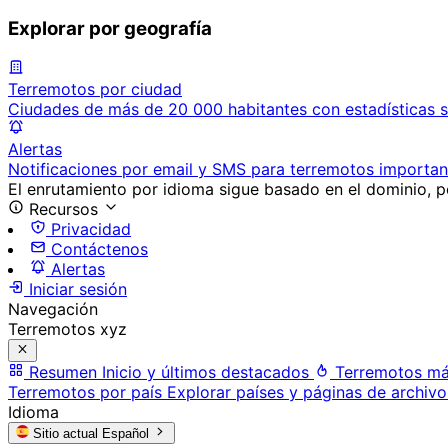
Explorar por geografía
Terremotos por ciudad
Ciudades de más de 20 000 habitantes con estadísticas s
Alertas
Notificaciones por email y SMS para terremotos importan
El enrutamiento por idioma sigue basado en el dominio, po
Recursos
Privacidad
Contáctenos
Alertas
Iniciar sesión
Navegación
Terremotos xyz
Resumen
Inicio y últimos destacados
Terremotos má
Terremotos por país
Explorar países y páginas de archivo
Idioma
Sitio actual
Español