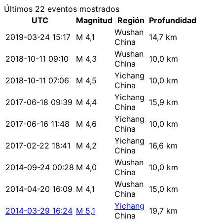
Últimos 22 eventos mostrados
UTC
Magnitud
Región
Profundidad
Wushan
2019-03-24 15:17
M 4,1
14,7 km
China
Wushan
2018-10-11 09:10
M 4,3
10,0 km
China
Yichang
2018-10-11 07:06
M 4,5
10,0 km
China
Yichang
2017-06-18 09:39
M 4,4
15,9 km
China
Yichang
2017-06-16 11:48
M 4,6
10,0 km
China
Yichang
2017-02-22 18:41
M 4,2
16,6 km
China
Wushan
2014-09-24 00:28
M 4,0
10,0 km
China
Wushan
2014-04-20 16:09
M 4,1
15,0 km
China
Yichang
2014-03-29 16:24
M 5,1
19,7 km
China