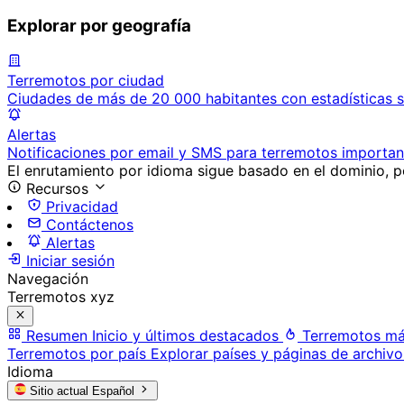
Explorar por geografía
Terremotos por ciudad
Ciudades de más de 20 000 habitantes con estadísticas s
Alertas
Notificaciones por email y SMS para terremotos importan
El enrutamiento por idioma sigue basado en el dominio, po
Recursos
Privacidad
Contáctenos
Alertas
Iniciar sesión
Navegación
Terremotos xyz
Resumen
Inicio y últimos destacados
Terremotos má
Terremotos por país
Explorar países y páginas de archivo
Idioma
Sitio actual
Español