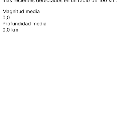
más recientes detectados en un radio de 100 km.
Magnitud media
0,0
Profundidad media
0,0 km
Leaflet
|
© OpenStreetMap contributors
+
−