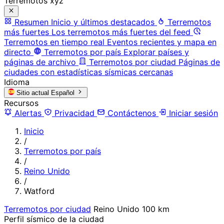
Terremotos xyz
Resumen
Inicio y últimos destacados
Terremotos
más fuertes
Los terremotos más fuertes del feed
Terremotos en tiempo real
Eventos recientes y mapa en
directo
Terremotos por país
Explorar países y
páginas de archivo
Terremotos por ciudad
Páginas de
ciudades con estadísticas sísmicas cercanas
Idioma
Sitio actual
Español
Recursos
Alertas
Privacidad
Contáctenos
Iniciar sesión
Inicio
/
Terremotos por país
/
Reino Unido
/
Watford
Terremotos por ciudad
Reino Unido
100 km
Perfil sísmico de la ciudad