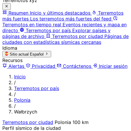
Terremotos xyz
Resumen
Inicio y últimos destacados
Terremotos
más fuertes
Los terremotos más fuertes del feed
Terremotos en tiempo real
Eventos recientes y mapa en
directo
Terremotos por país
Explorar países y
páginas de archivo
Terremotos por ciudad
Páginas de
ciudades con estadísticas sísmicas cercanas
Idioma
Sitio actual
Español
Recursos
Alertas
Privacidad
Contáctenos
Iniciar sesión
Inicio
/
Terremotos por país
/
Polonia
/
Wałbrzych
Terremotos por ciudad
Polonia
100 km
Perfil sísmico de la ciudad