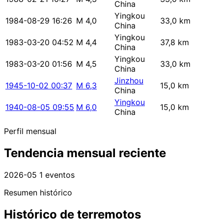
China
Yingkou
1984-08-29 16:26
M 4,0
33,0 km
China
Yingkou
1983-03-20 04:52
M 4,4
37,8 km
China
Yingkou
1983-03-20 01:56
M 4,5
33,0 km
China
Jinzhou
1945-10-02 00:37
M 6,3
15,0 km
China
Yingkou
1940-08-05 09:55
M 6,0
15,0 km
China
Perfil mensual
Tendencia mensual reciente
2026-05
1 eventos
Resumen histórico
Histórico de terremotos