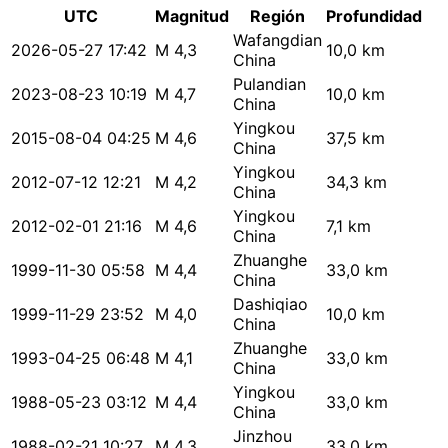
UTC
Magnitud
Región
Profundidad
Wafangdian
2026-05-27 17:42
M 4,3
10,0 km
China
Pulandian
2023-08-23 10:19
M 4,7
10,0 km
China
Yingkou
2015-08-04 04:25
M 4,6
37,5 km
China
Yingkou
2012-07-12 12:21
M 4,2
34,3 km
China
Yingkou
2012-02-01 21:16
M 4,6
7,1 km
China
Zhuanghe
1999-11-30 05:58
M 4,4
33,0 km
China
Dashiqiao
1999-11-29 23:52
M 4,0
10,0 km
China
Zhuanghe
1993-04-25 06:48
M 4,1
33,0 km
China
Yingkou
1988-05-23 03:12
M 4,4
33,0 km
China
Jinzhou
1988-02-21 10:27
M 4,3
33,0 km