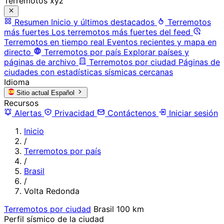
Terremotos xyz
Resumen
Inicio y últimos destacados
Terremotos
más fuertes
Los terremotos más fuertes del feed
Terremotos en tiempo real
Eventos recientes y mapa en
directo
Terremotos por país
Explorar países y
páginas de archivo
Terremotos por ciudad
Páginas de
ciudades con estadísticas sísmicas cercanas
Idioma
Sitio actual
Español
Recursos
Alertas
Privacidad
Contáctenos
Iniciar sesión
Inicio
/
Terremotos por país
/
Brasil
/
Volta Redonda
Terremotos por ciudad
Brasil
100 km
Perfil sísmico de la ciudad