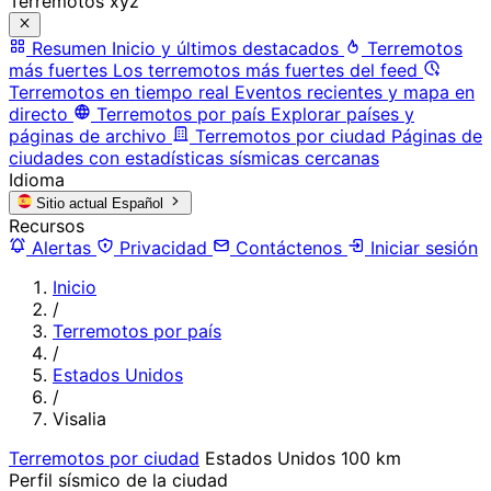
Terremotos xyz
Resumen
Inicio y últimos destacados
Terremotos
más fuertes
Los terremotos más fuertes del feed
Terremotos en tiempo real
Eventos recientes y mapa en
directo
Terremotos por país
Explorar países y
páginas de archivo
Terremotos por ciudad
Páginas de
ciudades con estadísticas sísmicas cercanas
Idioma
Sitio actual
Español
Recursos
Alertas
Privacidad
Contáctenos
Iniciar sesión
Inicio
/
Terremotos por país
/
Estados Unidos
/
Visalia
Terremotos por ciudad
Estados Unidos
100 km
Perfil sísmico de la ciudad