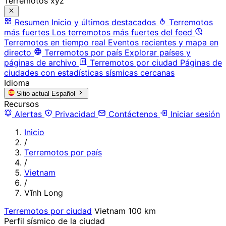
Terremotos xyz
Resumen
Inicio y últimos destacados
Terremotos
más fuertes
Los terremotos más fuertes del feed
Terremotos en tiempo real
Eventos recientes y mapa en
directo
Terremotos por país
Explorar países y
páginas de archivo
Terremotos por ciudad
Páginas de
ciudades con estadísticas sísmicas cercanas
Idioma
Sitio actual
Español
Recursos
Alertas
Privacidad
Contáctenos
Iniciar sesión
Inicio
/
Terremotos por país
/
Vietnam
/
Vĩnh Long
Terremotos por ciudad
Vietnam
100 km
Perfil sísmico de la ciudad