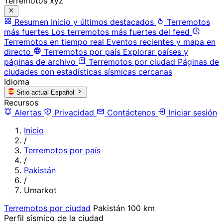
Terremotos xyz
Resumen
Inicio y últimos destacados
Terremotos
más fuertes
Los terremotos más fuertes del feed
Terremotos en tiempo real
Eventos recientes y mapa en
directo
Terremotos por país
Explorar países y
páginas de archivo
Terremotos por ciudad
Páginas de
ciudades con estadísticas sísmicas cercanas
Idioma
Sitio actual
Español
Recursos
Alertas
Privacidad
Contáctenos
Iniciar sesión
Inicio
/
Terremotos por país
/
Pakistán
/
Umarkot
Terremotos por ciudad
Pakistán
100 km
Perfil sísmico de la ciudad