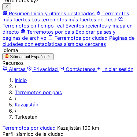
Terremotos xyz
Resumen
Inicio y últimos destacados
Terremotos
más fuertes
Los terremotos más fuertes del feed
Terremotos en tiempo real
Eventos recientes y mapa en
directo
Terremotos por país
Explorar países y
páginas de archivo
Terremotos por ciudad
Páginas de
ciudades con estadísticas sísmicas cercanas
Idioma
Sitio actual
Español
Recursos
Alertas
Privacidad
Contáctenos
Iniciar sesión
Inicio
/
Terremotos por país
/
Kazajistán
/
Turkestan
Terremotos por ciudad
Kazajistán
100 km
Perfil sísmico de la ciudad