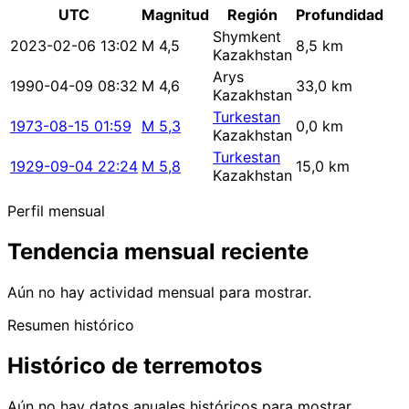
UTC
Magnitud
Región
Profundidad
Shymkent
2023-02-06 13:02
M 4,5
8,5 km
Kazakhstan
Arys
1990-04-09 08:32
M 4,6
33,0 km
Kazakhstan
Turkestan
1973-08-15 01:59
M 5,3
0,0 km
Kazakhstan
Turkestan
1929-09-04 22:24
M 5,8
15,0 km
Kazakhstan
Perfil mensual
Tendencia mensual reciente
Aún no hay actividad mensual para mostrar.
Resumen histórico
Histórico de terremotos
Aún no hay datos anuales históricos para mostrar.