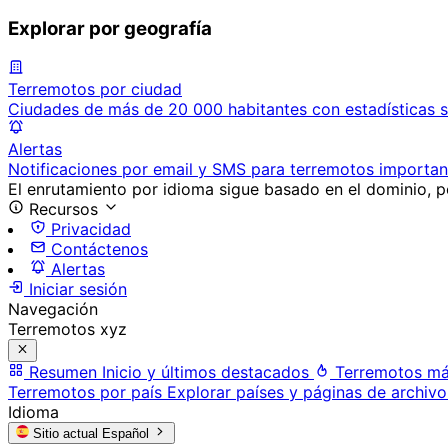
Explorar por geografía
Terremotos por ciudad
Ciudades de más de 20 000 habitantes con estadísticas s
Alertas
Notificaciones por email y SMS para terremotos importan
El enrutamiento por idioma sigue basado en el dominio, po
Recursos
Privacidad
Contáctenos
Alertas
Iniciar sesión
Navegación
Terremotos xyz
Resumen
Inicio y últimos destacados
Terremotos má
Terremotos por país
Explorar países y páginas de archivo
Idioma
Sitio actual
Español