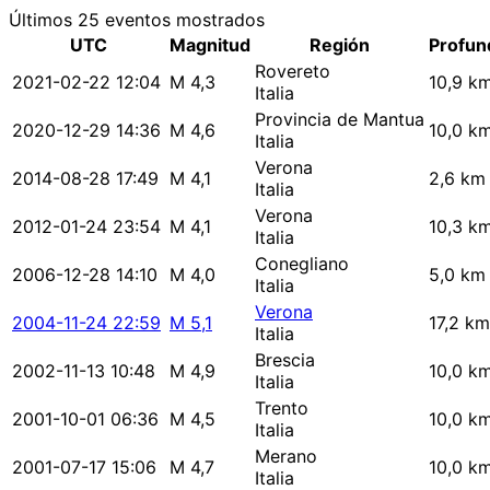
Últimos 25 eventos mostrados
UTC
Magnitud
Región
Profun
Rovereto
2021-02-22 12:04
M 4,3
10,9 k
Italia
Provincia de Mantua
2020-12-29 14:36
M 4,6
10,0 k
Italia
Verona
2014-08-28 17:49
M 4,1
2,6 km
Italia
Verona
2012-01-24 23:54
M 4,1
10,3 k
Italia
Conegliano
2006-12-28 14:10
M 4,0
5,0 km
Italia
Verona
2004-11-24 22:59
M 5,1
17,2 km
Italia
Brescia
2002-11-13 10:48
M 4,9
10,0 k
Italia
Trento
2001-10-01 06:36
M 4,5
10,0 k
Italia
Merano
2001-07-17 15:06
M 4,7
10,0 k
Italia