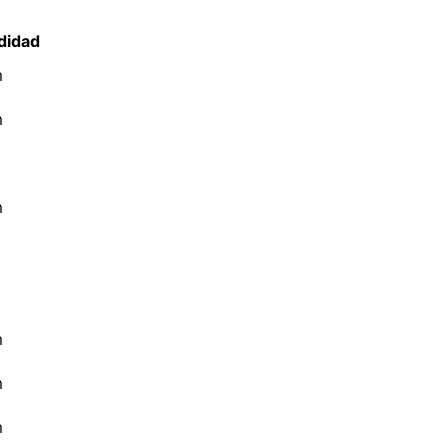
didad
m
m
m
m
m
m