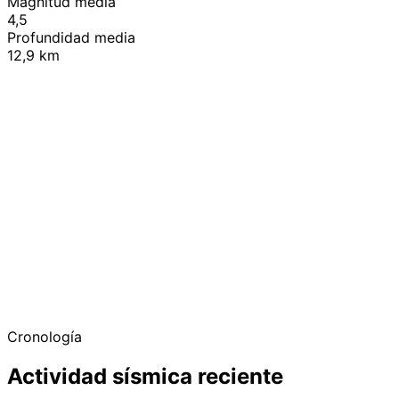
Magnitud media
4,5
Profundidad media
12,9 km
+
−
Cronología
Actividad sísmica reciente