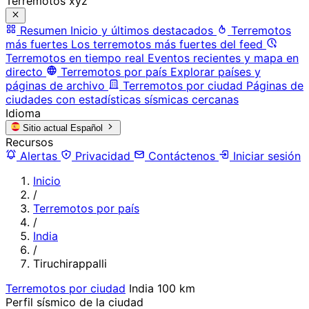
Terremotos xyz
Resumen
Inicio y últimos destacados
Terremotos
más fuertes
Los terremotos más fuertes del feed
Terremotos en tiempo real
Eventos recientes y mapa en
directo
Terremotos por país
Explorar países y
páginas de archivo
Terremotos por ciudad
Páginas de
ciudades con estadísticas sísmicas cercanas
Idioma
Sitio actual
Español
Recursos
Alertas
Privacidad
Contáctenos
Iniciar sesión
Inicio
/
Terremotos por país
/
India
/
Tiruchirappalli
Terremotos por ciudad
India
100 km
Perfil sísmico de la ciudad