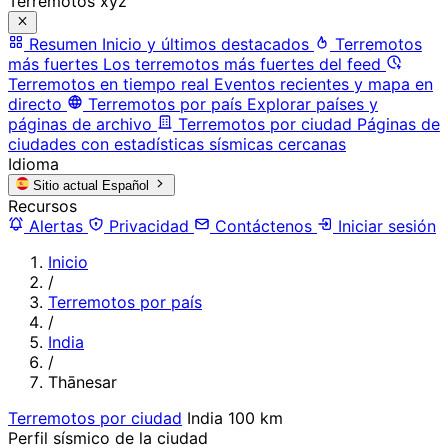
Terremotos xyz
Resumen
Inicio y últimos destacados
Terremotos
más fuertes
Los terremotos más fuertes del feed
Terremotos en tiempo real
Eventos recientes y mapa en
directo
Terremotos por país
Explorar países y
páginas de archivo
Terremotos por ciudad
Páginas de
ciudades con estadísticas sísmicas cercanas
Idioma
Sitio actual
Español
Recursos
Alertas
Privacidad
Contáctenos
Iniciar sesión
Inicio
/
Terremotos por país
/
India
/
Thānesar
Terremotos por ciudad
India
100 km
Perfil sísmico de la ciudad