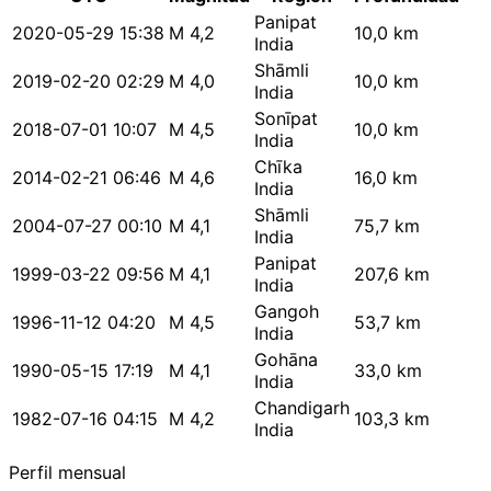
Panipat
2020-05-29 15:38
M 4,2
10,0 km
India
Shāmli
2019-02-20 02:29
M 4,0
10,0 km
India
Sonīpat
2018-07-01 10:07
M 4,5
10,0 km
India
Chīka
2014-02-21 06:46
M 4,6
16,0 km
India
Shāmli
2004-07-27 00:10
M 4,1
75,7 km
India
Panipat
1999-03-22 09:56
M 4,1
207,6 km
India
Gangoh
1996-11-12 04:20
M 4,5
53,7 km
India
Gohāna
1990-05-15 17:19
M 4,1
33,0 km
India
Chandigarh
1982-07-16 04:15
M 4,2
103,3 km
India
Perfil mensual