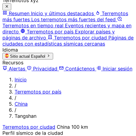
Terremotos xyz
Resumen
Inicio y últimos destacados
Terremotos
más fuertes
Los terremotos más fuertes del feed
Terremotos en tiempo real
Eventos recientes y mapa en
directo
Terremotos por país
Explorar países y
páginas de archivo
Terremotos por ciudad
Páginas de
ciudades con estadísticas sísmicas cercanas
Idioma
Sitio actual
Español
Recursos
Alertas
Privacidad
Contáctenos
Iniciar sesión
Inicio
/
Terremotos por país
/
China
/
Tangshan
Terremotos por ciudad
China
100 km
Perfil sísmico de la ciudad