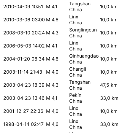
Tangshan
2010-04-09 10:51
M 4,1
10,0 km
China
Linxi
2010-03-06 03:00
M 4,6
10,0 km
China
Songlingcun
2008-03-10 20:24
M 4,3
10,0 km
China
Linxi
2006-05-03 14:02
M 4,1
10,0 km
China
Qinhuangdao
2004-01-20 08:34
M 4,6
10,0 km
China
Changli
2003-11-14 21:43
M 4,0
10,0 km
China
Tangshan
2003-04-23 18:39
M 4,3
47,5 km
China
Pekín
2003-04-23 13:46
M 4,1
33,0 km
China
Linxi
2001-12-27 22:36
M 4,0
10,0 km
China
Linxi
1998-04-14 02:47
M 4,6
33,0 km
China