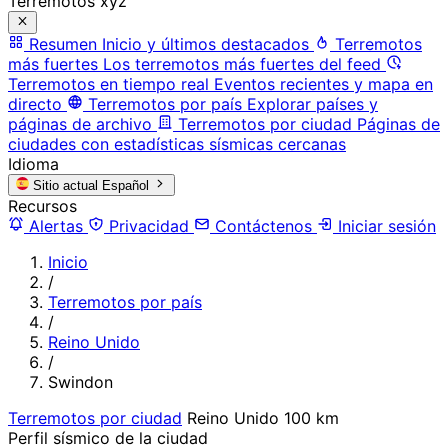
Terremotos xyz
Resumen
Inicio y últimos destacados
Terremotos
más fuertes
Los terremotos más fuertes del feed
Terremotos en tiempo real
Eventos recientes y mapa en
directo
Terremotos por país
Explorar países y
páginas de archivo
Terremotos por ciudad
Páginas de
ciudades con estadísticas sísmicas cercanas
Idioma
Sitio actual
Español
Recursos
Alertas
Privacidad
Contáctenos
Iniciar sesión
Inicio
/
Terremotos por país
/
Reino Unido
/
Swindon
Terremotos por ciudad
Reino Unido
100 km
Perfil sísmico de la ciudad