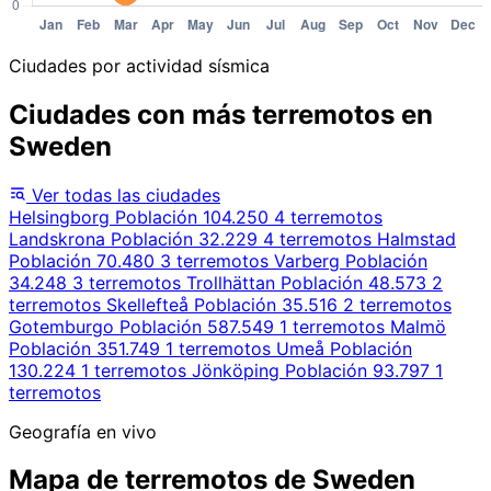
Ciudades por actividad sísmica
Ciudades con más terremotos en
Sweden
Ver todas las ciudades
Helsingborg
Población 104.250
4 terremotos
Landskrona
Población 32.229
4 terremotos
Halmstad
Población 70.480
3 terremotos
Varberg
Población
34.248
3 terremotos
Trollhättan
Población 48.573
2
terremotos
Skellefteå
Población 35.516
2 terremotos
Gotemburgo
Población 587.549
1 terremotos
Malmö
Población 351.749
1 terremotos
Umeå
Población
130.224
1 terremotos
Jönköping
Población 93.797
1
terremotos
Geografía en vivo
Mapa de terremotos de Sweden