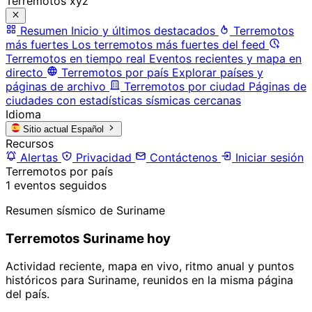
Terremotos xyz
Resumen
Inicio y últimos destacados
Terremotos
más fuertes
Los terremotos más fuertes del feed
Terremotos en tiempo real
Eventos recientes y mapa en
directo
Terremotos por país
Explorar países y
páginas de archivo
Terremotos por ciudad
Páginas de
ciudades con estadísticas sísmicas cercanas
Idioma
Sitio actual
Español
Recursos
Alertas
Privacidad
Contáctenos
Iniciar sesión
Terremotos por país
1 eventos seguidos
Resumen sísmico de Suriname
Terremotos Suriname hoy
Actividad reciente, mapa en vivo, ritmo anual y puntos
históricos para Suriname, reunidos en la misma página
del país.