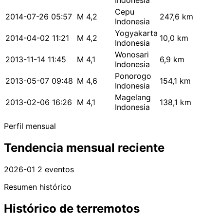
Indonesia
Cepu
2014-07-26 05:57
M 4,2
247,6 km
Indonesia
Yogyakarta
2014-04-02 11:21
M 4,2
10,0 km
Indonesia
Wonosari
2013-11-14 11:45
M 4,1
6,9 km
Indonesia
Ponorogo
2013-05-07 09:48
M 4,6
154,1 km
Indonesia
Magelang
2013-02-06 16:26
M 4,1
138,1 km
Indonesia
Perfil mensual
Tendencia mensual reciente
2026-01
2 eventos
Resumen histórico
Histórico de terremotos