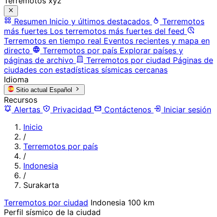
Terremotos xyz
Resumen
Inicio y últimos destacados
Terremotos
más fuertes
Los terremotos más fuertes del feed
Terremotos en tiempo real
Eventos recientes y mapa en
directo
Terremotos por país
Explorar países y
páginas de archivo
Terremotos por ciudad
Páginas de
ciudades con estadísticas sísmicas cercanas
Idioma
Sitio actual
Español
Recursos
Alertas
Privacidad
Contáctenos
Iniciar sesión
Inicio
/
Terremotos por país
/
Indonesia
/
Surakarta
Terremotos por ciudad
Indonesia
100 km
Perfil sísmico de la ciudad