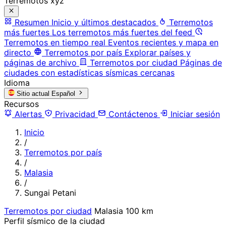
Terremotos xyz
Resumen
Inicio y últimos destacados
Terremotos
más fuertes
Los terremotos más fuertes del feed
Terremotos en tiempo real
Eventos recientes y mapa en
directo
Terremotos por país
Explorar países y
páginas de archivo
Terremotos por ciudad
Páginas de
ciudades con estadísticas sísmicas cercanas
Idioma
Sitio actual
Español
Recursos
Alertas
Privacidad
Contáctenos
Iniciar sesión
Inicio
/
Terremotos por país
/
Malasia
/
Sungai Petani
Terremotos por ciudad
Malasia
100 km
Perfil sísmico de la ciudad