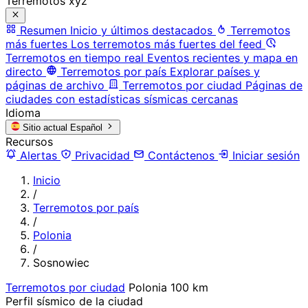
Terremotos xyz
Resumen
Inicio y últimos destacados
Terremotos
más fuertes
Los terremotos más fuertes del feed
Terremotos en tiempo real
Eventos recientes y mapa en
directo
Terremotos por país
Explorar países y
páginas de archivo
Terremotos por ciudad
Páginas de
ciudades con estadísticas sísmicas cercanas
Idioma
Sitio actual
Español
Recursos
Alertas
Privacidad
Contáctenos
Iniciar sesión
Inicio
/
Terremotos por país
/
Polonia
/
Sosnowiec
Terremotos por ciudad
Polonia
100 km
Perfil sísmico de la ciudad