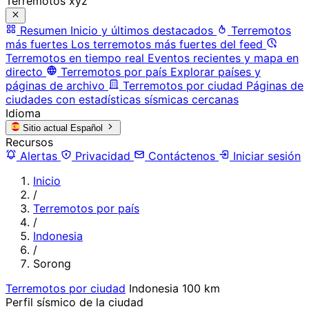
Terremotos xyz
Resumen
Inicio y últimos destacados
Terremotos
más fuertes
Los terremotos más fuertes del feed
Terremotos en tiempo real
Eventos recientes y mapa en
directo
Terremotos por país
Explorar países y
páginas de archivo
Terremotos por ciudad
Páginas de
ciudades con estadísticas sísmicas cercanas
Idioma
Sitio actual
Español
Recursos
Alertas
Privacidad
Contáctenos
Iniciar sesión
Inicio
/
Terremotos por país
/
Indonesia
/
Sorong
Terremotos por ciudad
Indonesia
100 km
Perfil sísmico de la ciudad