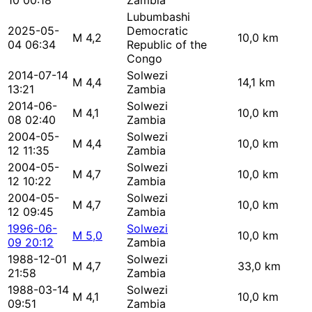
10 00:18
Zambia
Lubumbashi
2025-05-
Democratic
M 4,2
10,0 km
04 06:34
Republic of the
Congo
2014-07-14
Solwezi
M 4,4
14,1 km
13:21
Zambia
2014-06-
Solwezi
M 4,1
10,0 km
08 02:40
Zambia
2004-05-
Solwezi
M 4,4
10,0 km
12 11:35
Zambia
2004-05-
Solwezi
M 4,7
10,0 km
12 10:22
Zambia
2004-05-
Solwezi
M 4,7
10,0 km
12 09:45
Zambia
1996-06-
Solwezi
M 5,0
10,0 km
09 20:12
Zambia
1988-12-01
Solwezi
M 4,7
33,0 km
21:58
Zambia
1988-03-14
Solwezi
M 4,1
10,0 km
09:51
Zambia