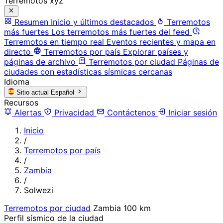
Terremotos xyz
Resumen
Inicio y últimos destacados
Terremotos
más fuertes
Los terremotos más fuertes del feed
Terremotos en tiempo real
Eventos recientes y mapa en
directo
Terremotos por país
Explorar países y
páginas de archivo
Terremotos por ciudad
Páginas de
ciudades con estadísticas sísmicas cercanas
Idioma
Sitio actual
Español
Recursos
Alertas
Privacidad
Contáctenos
Iniciar sesión
Inicio
/
Terremotos por país
/
Zambia
/
Solwezi
Terremotos por ciudad
Zambia
100 km
Perfil sísmico de la ciudad