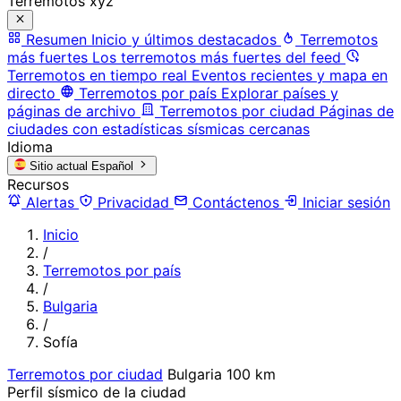
Terremotos xyz
Resumen
Inicio y últimos destacados
Terremotos
más fuertes
Los terremotos más fuertes del feed
Terremotos en tiempo real
Eventos recientes y mapa en
directo
Terremotos por país
Explorar países y
páginas de archivo
Terremotos por ciudad
Páginas de
ciudades con estadísticas sísmicas cercanas
Idioma
Sitio actual
Español
Recursos
Alertas
Privacidad
Contáctenos
Iniciar sesión
Inicio
/
Terremotos por país
/
Bulgaria
/
Sofía
Terremotos por ciudad
Bulgaria
100 km
Perfil sísmico de la ciudad