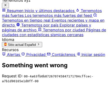
Terremotos xyz
Resumen
Inicio y últimos destacados
Terremotos
más fuertes
Los terremotos más fuertes del feed
Terremotos en tiempo real
Eventos recientes y mapa en
directo
Terremotos por país
Explorar países y
páginas de archivo
Terremotos por ciudad
Páginas de
ciudades con estadísticas sísmicas cercanas
Idioma
Sitio actual
Español
Recursos
Alertas
Privacidad
Contáctenos
Iniciar sesión
Something went wrong
Request ID:
00-4a63fb0b872670745847171704cffcec-
a7b1d90165e1d0ff-00