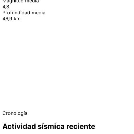
Magnitud media
4,8
Profundidad media
46,9 km
+
−
Cronología
Actividad sísmica reciente