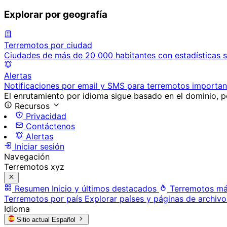
Explorar por geografía
Terremotos por ciudad
Ciudades de más de 20 000 habitantes con estadísticas s
Alertas
Notificaciones por email y SMS para terremotos importan
El enrutamiento por idioma sigue basado en el dominio, po
Recursos
Privacidad
Contáctenos
Alertas
Iniciar sesión
Navegación
Terremotos xyz
Resumen
Inicio y últimos destacados
Terremotos má
Terremotos por país
Explorar países y páginas de archivo
Idioma
Sitio actual
Español