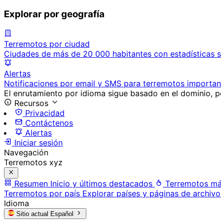
Explorar por geografía
Terremotos por ciudad
Ciudades de más de 20 000 habitantes con estadísticas s
Alertas
Notificaciones por email y SMS para terremotos importan
El enrutamiento por idioma sigue basado en el dominio, po
Recursos
Privacidad
Contáctenos
Alertas
Iniciar sesión
Navegación
Terremotos xyz
Resumen
Inicio y últimos destacados
Terremotos má
Terremotos por país
Explorar países y páginas de archivo
Idioma
Sitio actual
Español