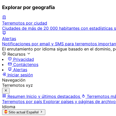
Explorar por geografía
Terremotos por ciudad
Ciudades de más de 20 000 habitantes con estadísticas s
Alertas
Notificaciones por email y SMS para terremotos importan
El enrutamiento por idioma sigue basado en el dominio, po
Recursos
Privacidad
Contáctenos
Alertas
Iniciar sesión
Navegación
Terremotos xyz
Resumen
Inicio y últimos destacados
Terremotos má
Terremotos por país
Explorar países y páginas de archivo
Idioma
Sitio actual
Español