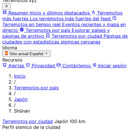
Terremotos xyz
Resumen
Inicio y últimos destacados
Terremotos
más fuertes
Los terremotos más fuertes del feed
Terremotos en tiempo real
Eventos recientes y mapa en
directo
Terremotos por país
Explorar países y
páginas de archivo
Terremotos por ciudad
Páginas de
ciudades con estadísticas sísmicas cercanas
Idioma
Sitio actual
Español
Recursos
Alertas
Privacidad
Contáctenos
Iniciar sesión
Inicio
/
Terremotos por país
/
Japón
/
Shūnan
Terremotos por ciudad
Japón
100 km
Perfil sísmico de la ciudad