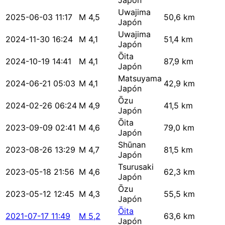
Japón
Uwajima
2025-06-03 11:17
M 4,5
50,6 km
Japón
Uwajima
2024-11-30 16:24
M 4,1
51,4 km
Japón
Ōita
2024-10-19 14:41
M 4,1
87,9 km
Japón
Matsuyama
2024-06-21 05:03
M 4,1
42,9 km
Japón
Ōzu
2024-02-26 06:24
M 4,9
41,5 km
Japón
Ōita
2023-09-09 02:41
M 4,6
79,0 km
Japón
Shūnan
2023-08-26 13:29
M 4,7
81,5 km
Japón
Tsurusaki
2023-05-18 21:56
M 4,6
62,3 km
Japón
Ōzu
2023-05-12 12:45
M 4,3
55,5 km
Japón
Ōita
2021-07-17 11:49
M 5,2
63,6 km
Japón